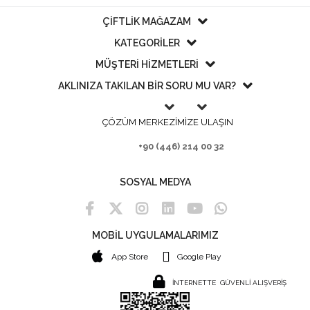
ÇİFTLİK MAĞAZAM
KATEGORİLER
MÜŞTERİ HİZMETLERİ
AKLINIZA TAKILAN BİR SORU MU VAR?
ÇÖZÜM MERKEZİMİZE ULAŞIN
+90 (446) 214 00 32
SOSYAL MEDYA
MOBİL UYGULAMALARIMIZ
App Store
Google Play
İNTERNETTE GÜVENLİ ALIŞVERİŞ