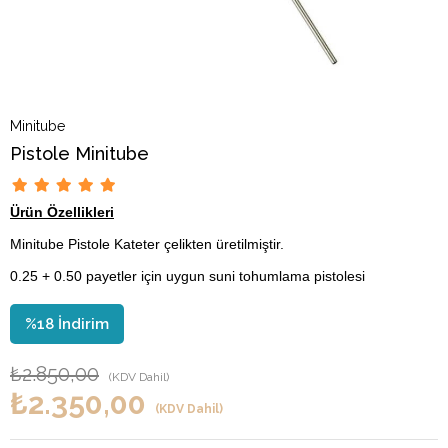
Minitube
Pistole Minitube
Ürün Özellikleri
Minitube Pistole Kateter çelikten üretilmiştir.
0.25 + 0.50 payetler için uygun suni tohumlama pistolesi
%
18
İndirim
₺2.850,00
(KDV Dahil)
₺2.350,00
(KDV Dahil)