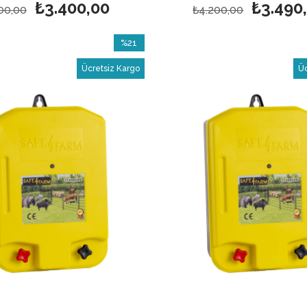
₺3.400,00
₺3.490
00,00
₺4.200,00
%21
İndirim
Ücretsiz Kargo
Üc
%21İndirim