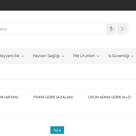
ayvancılık
Hayvan Sağlığı
Pet Ürünleri
İş Güvenliği
RE (ARTAN)
FIYATA GÖRE (AZALAN)
ÜRÜN ADINA GÖRE (A>Z)
%24