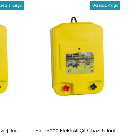
İndirim
İndirim
retsiz Kargo
Ücretsiz Kargo
%17İndirim
%21İndirim
zı 4 Joul
Safe6000 Elektrikli Çit Cihazı 6 Joul