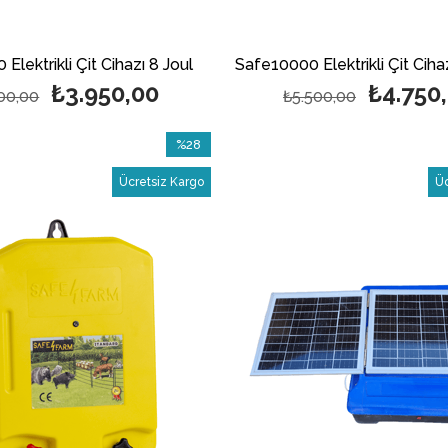
Elektrikli Çit Cihazı 8 Joul
Safe10000 Elektrikli Çit Ciha
₺3.950,00
₺4.750
00,00
₺5.500,00
%28
İndirim
Ücretsiz Kargo
Üc
%28İndirim