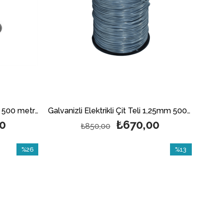
Galvanizli Elektrikli Çit Teli 1,0 500 metre
Galvanizli Elektrikli Çit Teli 1,25mm 500 metre
0
₺670,00
₺850,00
%26
%13
İndirim
İndirim
%26İndirim
%13İndirim