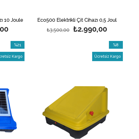
zı 10 Joule
Eco500 Elektrikli Çit Cihazı 0,5 Joul
,00
₺2.990,00
₺3.500,00
%21
%8
İndirim
İndirim
retsiz Kargo
Ücretsiz Kargo
%21İndirim
%8İndirim