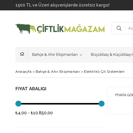
1500 TL ve Üzeri alışverişlerde ücretsiz kargo!
Bahçe & Ahır Ekipmanları
Büyükbaş & Küçükbaş H
Anasayfa
>
Bahçe & Ahır Ekipmanları
>
Elektrikli Çit Sistemleri
FIYAT ARALIĞI
FIYATA GÖ
₺4,00 - ₺10.850,00