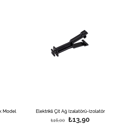
tik Model
Elektrikli Çit Ağ İzalatörü-İzolatör
₺13,90
₺16,00