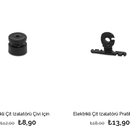
kli Çit İzalatörü Çivi İçin
Elektrikli Çit İzalatörü Pra
₺8,90
₺13,90
₺12,00
₺18,00