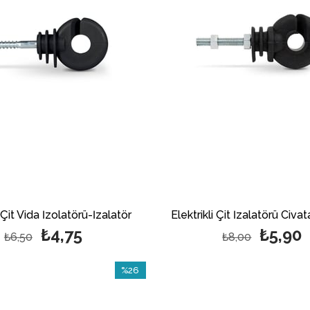
i Çit Vida İzolatörü-İzalatör
Elektrikli Çit İzalatörü Civ
₺4,75
₺5,90
₺6,50
₺8,00
%26
İndirim
%26İndirim