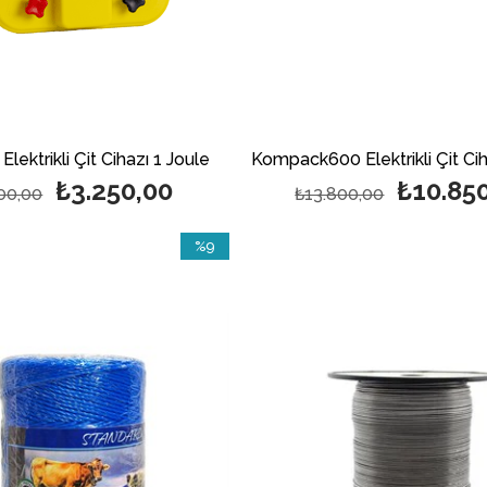
lektrikli Çit Cihazı 1 Joule
₺3.250,00
₺10.85
00,00
₺13.800,00
%9
İndirim
%9İndirim