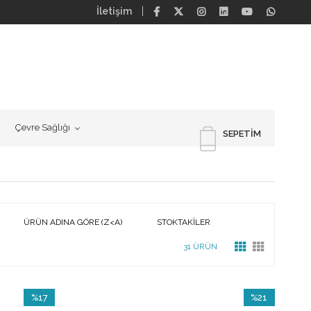
İletişim
Çevre Sağlığı
SEPETIM
ÜRÜN ADINA GÖRE (Z<A)
STOKTAKILER
31 ÜRÜN
%17
%21