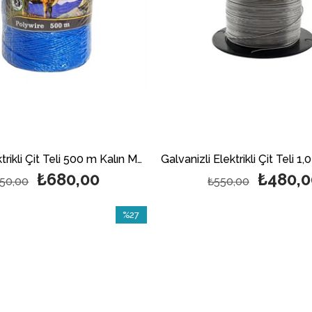
Misinalı Elektrikli Çit Teli 500 m Kalın Mavi
₺680,00
₺480,0
50,00
₺550,00
%27
İndirim
%27İndirim