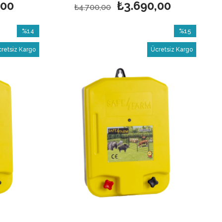
,00
₺3.690,00
₺4.700,00
%14
%15
İndirim
İndirim
retsiz Kargo
Ücretsiz Kargo
%14İndirim
%15İndirim