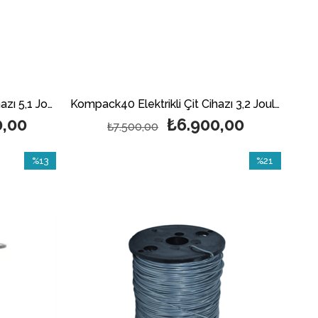
Kompack600 Elektrikli Çit Cihazı 5,1 Joul
Kompack40 Elektrikli Çit Cihazı 3,2 Joule Panelsiz
0,00
₺6.900,00
₺7.500,00
%13
%21
İndirim
İndirim
%13İndirim
%21İndirim