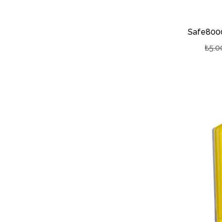
Safe8000 
₺5.0