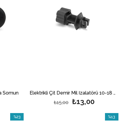
ata Somun
Elektrikli Çit Demir Mil İzalatörü 10-18 mm Çapında
₺13,00
₺15,00
%23
%13
İndirim
İndirim
%23İndirim
%13İndirim