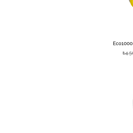
Eco1000 E
₺4.5