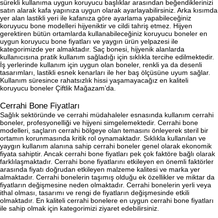
sürekli kullanıma uygun koruyucu başlıklar arasından beğendiklerinizi
satın alarak kafa yapınıza uygun olarak ayarlayabilirsiniz. Arka kısımda
yer alan lastikli yeri ile kafanıza göre ayarlama yapabileceğiniz
koruyucu bone modelleri hijyeniktir ve cildi tahriş etmez. Hijyen
gerektiren bütün ortamlarda kullanabileceğiniz koruyucu boneler en
uygun koruyucu bone fiyatları ve yaygın ürün yelpazesi ile
kategorimizde yer almaktadır. Saç bonesi, hijyenik alanlarda
kullanıcısına pratik kullanım sağladığı için sıklıkla tercihe edilmektedir.
İş yerlerinde kullanım için uygun olan boneler, renkli ya da desenli
tasarımları, lastikli esnek kenarları ile her baş ölçüsüne uyum sağlar.
Kullanım süresince rahatsızlık hissi yaşamayacağız en kaliteli
koruyucu boneler Çiftlik Mağazam’da.
Cerrahi Bone Fiyatları
Sağlık sektöründe ve cerrahi müdahaleler esnasında kullanım cerrahi
boneler, profesyonelliği ve hijyeni simgelemektedir. Cerrahi bone
modelleri, saçların cerrahi bölgeye olan temasını önleyerek steril bir
ortamın korunmasında kritik rol oynamaktadır. Sıklıkla kullanılan ve
yaygın kullanım alanına sahip cerrahi boneler genel olarak ekonomik
fiyata sahiptir. Ancak cerrahi bone fiyatları pek çok faktöre bağlı olarak
farklılaşmaktadır. Cerrahi bone fiyatlarını etkileyen en önemli faktörler
arasında fiyatı doğrudan etkileyen malzeme kalitesi ve marka yer
almaktadır. Cerrahi bonelerin taşımış olduğu ek özellikler ve miktar da
fiyatların değişmesine neden olmaktadır. Cerrahi bonelerin yerli veya
ithal olması, tasarımı ve rengi de fiyatların değişmesinde etkili
olmaktadır. En kaliteli cerrahi bonelere en uygun cerrahi bone fiyatları
ile sahip olmak için kategorimizi ziyaret edebilirsiniz.