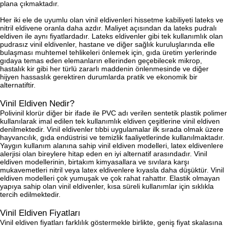
plana çıkmaktadır.
Her iki ele de uyumlu olan vinil eldivenleri hissetme kabiliyeti lateks ve
nitril eldivene oranla daha azdır. Maliyet açısından da lateks pudralı
eldiven ile aynı fiyatlardadır. Lateks eldivenler gibi tek kullanımlık olan
pudrasız vinil eldivenler, hastane ve diğer sağlık kuruluşlarında elle
bulaşması muhtemel tehlikeleri önlemek için, gıda üretim yerlerinde
gıdaya temas eden elemanların ellerinden geçebilecek mikrop,
hastalık kir gibi her türlü zararlı maddenin önlenmesinde ve diğer
hijyen hassaslık gerektiren durumlarda pratik ve ekonomik bir
alternatiftir.
Vinil Eldiven Nedir?
Polivinil klorür diğer bir ifade ile PVC adı verilen sentetik plastik polimer
kullanılarak imal edilen tek kullanımlık eldiven çeşitlerine vinil eldiven
denilmektedir. Vinil eldivenler tıbbi uygulamalar ilk sırada olmak üzere
hayvancılık, gıda endüstrisi ve temizlik faaliyetlerinde kullanılmaktadır.
Yaygın kullanım alanına sahip vinil eldiven modelleri, latex eldivenlere
alerjisi olan bireylere hitap eden en iyi alternatif arasındadır. Vinil
eldiven modellerinin, birtakım kimyasallara ve sıvılara karşı
mukavemetleri nitril veya latex eldivenlere kıyasla daha düşüktür. Vinil
eldiven modelleri çok yumuşak ve çok rahat rahattır. Elastik olmayan
yapıya sahip olan vinil eldivenler, kısa süreli kullanımlar için sıklıkla
tercih edilmektedir.
Vinil Eldiven Fiyatları
Vinil eldiven fiyatları farklılık göstermekle birlikte, geniş fiyat skalasına