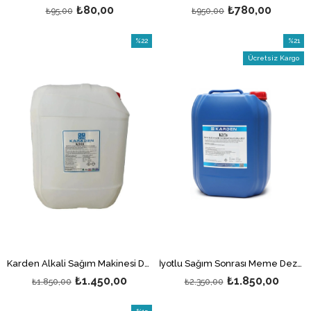
₺80,00
₺780,00
₺95,00
₺950,00
%22
%21
İndirim
İndirim
Ücretsiz Kargo
%22İndirim
%21İndi
Karden Alkali Sağım Makinesi Dezenfektanı 20 LT
İyotlu Sağım Sonrası Meme Dezenfektanı 20 Kg
₺1.450,00
₺1.850,00
₺1.850,00
₺2.350,00