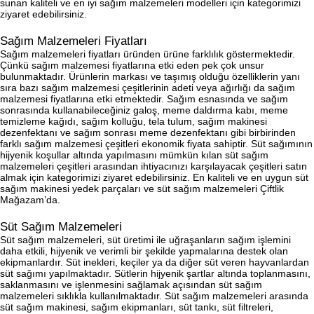
sunan kaliteli ve en iyi sağım malzemeleri modelleri için kategorimizi
ziyaret edebilirsiniz.
Sağım Malzemeleri Fiyatları
Sağım malzemeleri fiyatları üründen ürüne farklılık göstermektedir.
Çünkü sağım malzemesi fiyatlarına etki eden pek çok unsur
bulunmaktadır. Ürünlerin markası ve taşımış olduğu özelliklerin yanı
sıra bazı sağım malzemesi çeşitlerinin adeti veya ağırlığı da sağım
malzemesi fiyatlarına etki etmektedir. Sağım esnasında ve sağım
sonrasında kullanabileceğiniz galoş, meme daldırma kabı, meme
temizleme kağıdı, sağım kolluğu, tela tulum, sağım makinesi
dezenfektanı ve sağım sonrası meme dezenfektanı gibi birbirinden
farklı sağım malzemesi çeşitleri ekonomik fiyata sahiptir. Süt sağımının
hijyenik koşullar altında yapılmasını mümkün kılan süt sağım
malzemeleri çeşitleri arasından ihtiyacınızı karşılayacak çeşitleri satın
almak için kategorimizi ziyaret edebilirsiniz. En kaliteli ve en uygun süt
sağım makinesi yedek parçaları ve süt sağım malzemeleri Çiftlik
Mağazam’da.
Süt Sağım Malzemeleri
Süt sağım malzemeleri, süt üretimi ile uğraşanların sağım işlemini
daha etkili, hijyenik ve verimli bir şekilde yapmalarına destek olan
ekipmanlardır. Süt inekleri, keçiler ya da diğer süt veren hayvanlardan
süt sağımı yapılmaktadır. Sütlerin hijyenik şartlar altında toplanmasını,
saklanmasını ve işlenmesini sağlamak açısından süt sağım
malzemeleri sıklıkla kullanılmaktadır. Süt sağım malzemeleri arasında
süt sağım makinesi, sağım ekipmanları, süt tankı, süt filtreleri,