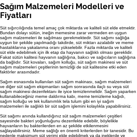
Sağım Malzemeleri Modelleri ve
Fiyatları
Süt sığırcılığında temel amaç çok miktarda ve kaliteli süt elde etmektir.
Bundan dolayı sütün, ineğin memesine zarar vermeden en uygun
sağım malzemeleri ile sağılması gerekmektedir. Süt sağımı sağlığa
uygun bir şekilde yapılmadığı takdirde, süt miktarı azalabilir ve meme
hastalıklarına yakalanma oranı yükselebilir.
Fazla miktarda ve kaliteli
süt elde edebilmek için ilk etap da hayvanın sağlıklı olması gereklidir.
Fakat sütün kalitesi hayvanın sağlığına, bakıcı ve sağıcıların sağlığına
da bağlıdır. Süt kovaları, sağım kolluğu, süt sağım makinesi ve süt
sağım malzemeleri çeşitlerinin temizliği de süt kalitesine etki eden
faktörler arasındadır.
Sağım esnasında kullanılan süt sağım makinası, sağım malzemeleri
ve diğer süt sağım ekipmanları sağım sonrasında ilaçlı su veya süt
sağım makinesi dezenfektanı ile iyice temizlenmelidir. Sağım yaparken
kullanabileceğiniz meme daldırma kabı, meme temizleme kağıdı,
sağım kolluğu ve tek kullanımlık tela tulum gibi en iyi sağım
malzemeleri ile sağlıklı bir süt sağım işlemini kolaylıkla yapabilirsiniz.
Süt sağımı anında kullandığınız süt sağım malzemeleri çeşitleri
sayesinde bakteri yoğunluğunu dezenfekte edebilir, böylelikle
hayvanların bu bakterilerden en az şekilde etkilenmesini
sağlayabilirsiniz. Meme sağlığı en önemli kriterlerden bir tanesidir. Bu
nedenle maksimum süt verimi elde edebilmek ya da ineklerde ve