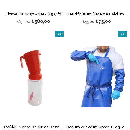
Çizme Galoş 50 Adet - (25 Çift)
Geridönüşümlü Meme Daldırma Dezenfektan Kabı
₺580,00
₺75,00
₺650,00
₺95,00
%16
%18
İndirim
İndirim
%16İndirim
%18İndi
Köpüklü Meme Daldırma Dezenfektan Kabı
Doğum ve Sağım Apronu Sağımcı Yıkama Önlüğü Su Geçirmez