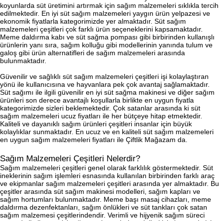
koyunlarda süt üretimini artırmak için sağım malzemeleri sıklıkla tercih
edilmektedir. En iyi süt sağım malzemeleri yaygın ürün yelpazesi ve
ekonomik fiyatlarla kategorimizde yer almaktadır. Süt sağım
malzemeleri çeşitleri çok farklı ürün seçeneklerini kapsamaktadır.
Meme daldırma kabı ve süt sağma pompası gibi birbirinden kullanışlı
ürünlerin yanı sıra, sağım kolluğu gibi modellerinin yanında tulum ve
galoş gibi ürün alternatifleri de sağım malzemeleri arasında
bulunmaktadır.
Güvenilir ve sağlıklı süt sağım malzemeleri çeşitleri işi kolaylaştıran
yönü ile kullanıcısına ve hayvanlara pek çok avantaj sağlamaktadır.
Süt sağımı ile ilgili güvenilir en iyi süt sağma makinesi ve diğer sağım
ürünleri son derece avantajlı koşullarla birlikte en uygun fiyatla
kategorimizde sizleri beklemektedir. Çok satanlar arasında ki süt
sağım malzemeleri ucuz fiyatları ile her bütçeye hitap etmektedir.
Kaliteli ve dayanıklı sağım ürünleri çeşitleri insanlar için büyük
kolaylıklar sunmaktadır. En ucuz ve en kaliteli süt sağım malzemeleri
en uygun sağım malzemeleri fiyatları ile Çiftlik Mağazam da.
Sağım Malzemeleri Çeşitleri Nelerdir?
Sağım malzemeleri çeşitleri genel olarak farklılık göstermektedir. Süt
ineklerinin sağım işlemleri esnasında kullanılan birbirinden farklı araç
ve ekipmanlar sağım malzemeleri çeşitleri arasında yer almaktadır. Bu
çeşitler arasında süt sağım makinesi modelleri, sağım kapları ve
sağım hortumları bulunmaktadır. Meme başı masaj cihazları, meme
daldırma dezenfektanları, sağım önlükleri ve süt tankları çok satan
sağım malzemesi çeşitlerindendir. Verimli ve hijyenik sağım süreci