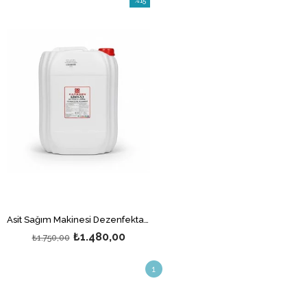
%15
İndirim
%15İndirim
Asit Sağım Makinesi Dezenfektanı 20 Litre
₺1.480,00
₺1.750,00
1