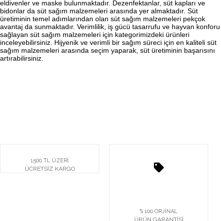
eldivenler ve maske bulunmaktadır. Dezenfektanlar, süt kapları ve
bidonlar da süt sağım malzemeleri arasında yer almaktadır. Süt
üretiminin temel adımlarından olan süt sağım malzemeleri pekçok
avantaj da sunmaktadır. Verimlilik, iş gücü tasarrufu ve hayvan konforu
sağlayan süt sağım malzemeleri için kategorimizdeki ürünleri
inceleyebilirsiniz. Hijyenik ve verimli bir sağım süreci için en kaliteli süt
sağım malzemeleri arasında seçim yaparak, süt üretiminin başarısını
artırabilirsiniz.
1500 TL ÜZERİ
ÜCRETSİZ KARGO
% 100 ORJİNAL
ÜRÜN GARANTİSİ